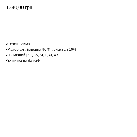
1340,00
грн.
Замовити
▫️Сезон : Зима
▫️Матеріал : Бавовна 90 % , еластан 10%
▫️Розмірний ряд : S, M, L, Xl, XХl
▫️3х нитка на флісі❄️