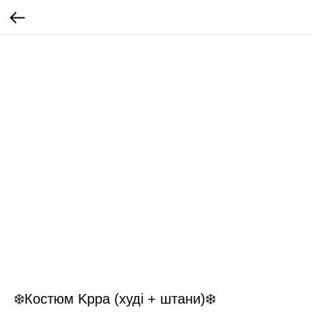
❄️Костюм Kppa (худі + штани)❄️