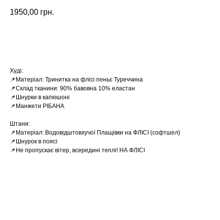
1950,00
грн.
Замовити
Худі:
📌Матеріал: Тринитка на флісі пеньє Туреччина
📌Склад тканини: 90% бавовна 10% еластан
📌Шнурки в капюшоні
📌Манжети РІБАНА
Штани:
📌Матеріал: Водовідштовхучої Плащівки на ФЛІСІ (софтшел)
📌Шнурок в поясі
📌Не пропускає вітер, всередині теплі! НА ФЛІСІ