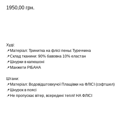
1950,00
грн.
Замовити
Худі:
📌Матеріал: Тринитка на флісі пеньє Туреччина
📌Склад тканини: 90% бавовна 10% еластан
📌Шнурки в капюшоні
📌Манжети РІБАНА
Штани:
📌Матеріал: Водовідштовхучої Плащівки на ФЛІСІ (софтшел)
📌Шнурок в поясі
📌Не пропускає вітер, всередині теплі! НА ФЛІСІ