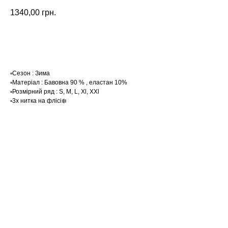
1340,00
грн.
Замовити
▫️Сезон : Зима
▫️Матеріал : Бавовна 90 % , еластан 10%
▫️Розмірний ряд : S, M, L, Xl, XХl
▫️3х нитка на флісі❄️