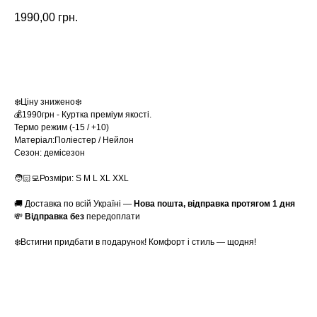
1990,00
грн.
Замовити
❄️Ціну знижено❄️
💰1990грн - Куртка преміум якості.
Термо режим (-15 / +10)
Матеріал:Поліестер / Нейлон
Сезон: демісезон
🧑🏻‍💻Розміри: S M L XL XXL
🚚 Доставка по всій Україні —
Нова пошта, відправка протягом 1 дня
💸
Відправка без
передоплати
❄️Встигни придбати в подарунок! Комфорт і стиль — щодня!