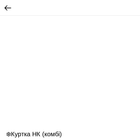
❄️Куртка НК (комбі)