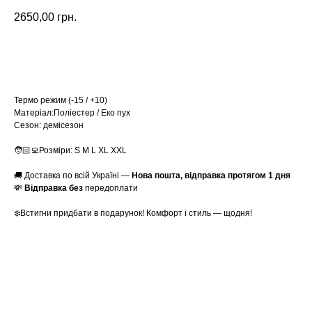
2650,00
грн.
Замовити
Термо режим (-15 / +10)
Матеріал:Поліестер / Еко пух
Сезон: демісезон
🧑🏻‍💻Розміри: S M L XL XXL
🚚 Доставка по всій Україні —
Нова пошта, відправка протягом 1 дня
💸
Відправка без
передоплати
❄️Встигни придбати в подарунок! Комфорт і стиль — щодня!