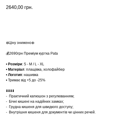
2640,00
грн.
Замовити
❄️Ціну знижено❄️
💰2690грн Преміум куртка Pata
•
Розміри
: S - М / L - XL
•
Матеріал
: плащівка, холофайбер
•
Логотип
: нашивка
• Тримає від +5 до -25%
⬇️⬇️⬇️⬇️
- Практичний капюшон з регулюванням;
- Бічні кишені на надійних замках;
- Грудна кишеня для швидкого доступу;
- Внутрішня кишеня для документів чи цінних речей.