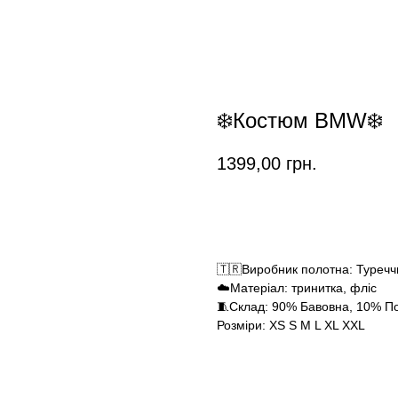
❄️Костюм BMW❄️
1399,00
грн.
Замовити
🇹🇷Виробник полотна: Туреч
☁️Матеріал: тринитка, фліс
🧵Склад: 90% Бавовна, 10% По
Розміри: XS S M L XL XXL