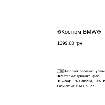
❄️Костюм BMW❄️
1399,00
грн.
Замовити
🇹🇷Виробник полотна: Туреч
☁️Матеріал: тринитка, фліс
🧵Склад: 90% Бавовна, 10% По
Розміри: XS S M L XL XXL