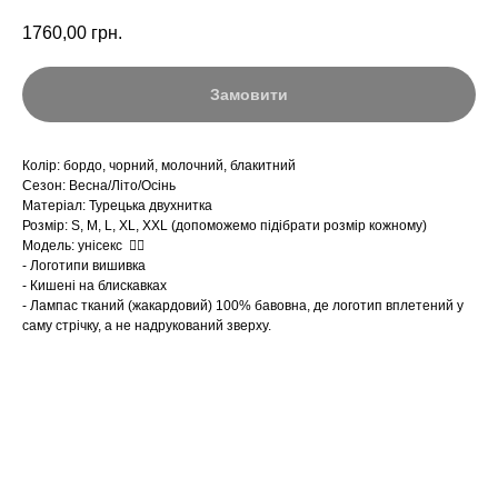
1760,00
грн.
Замовити
Колір: бордо, чорний, молочний, блакитний
Сезон: Весна/Літо/Осінь
Матеріал: Турецька двухнитка
Розмір: S, M, L, XL, XXL (допоможемо підібрати розмір кожному)
Модель: унісекс ☝🏻
- Логотипи вишивка
- Кишені на блискавках
- Лампас тканий (жакардовий) 100% бавовна, де логотип вплетений у
саму стрічку, а не надрукований зверху.