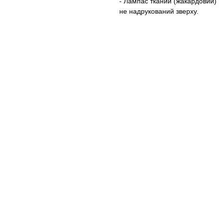
- Лампас тканий (жакардовий) 
не надрукований зверху.