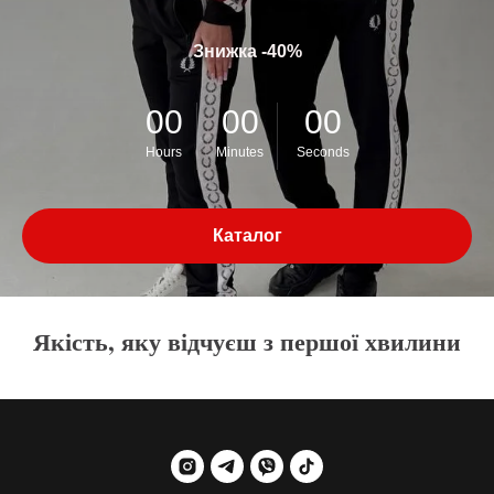
Знижка -40%
00
00
00
Hours
Minutes
Seconds
Каталог
Якість, яку відчуєш з першої хвилини