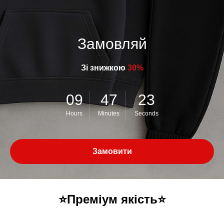
Замовляй
Зі знижкою
30%
09
47
22
Hours
Minutes
Seconds
Замовити
⭐️Преміум якість⭐️