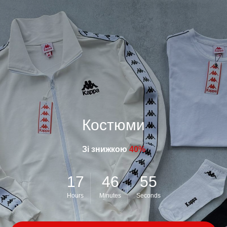
Костюми
Зі знижкою
40%
17
46
54
Hours
Minutes
Seconds