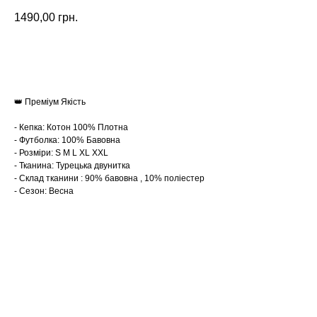
1490,00
грн.
Замовити
👑 Преміум Якість
- Кепка: Котон 100% Плотна
- Футболка: 100% Бавовна
- Розміри: S M L XL XXL
- Тканина: Турецька двунитка
- Склад тканини : 90% бавовна , 10% поліестер
- Сезон: Весна