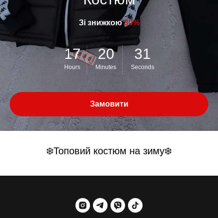
Зі знижкою
30%
17
20
31
Hours
Minutes
Seconds
Замовити
❄️Топовий костюм на зиму❄️