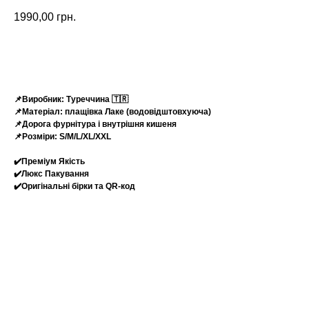
1990,00
грн.
Замовити
📌Виробник: Туреччина 🇹🇷
📌Матеріал: плащівка Лаке (водовідштовхуюча)
📌Дорога фурнітура і внутрішня кишеня
📌Розміри: S/M/L/XL/XXL
✔️Преміум Якість
✔️Люкс Пакування
✔️Оригінальні бірки та QR-код