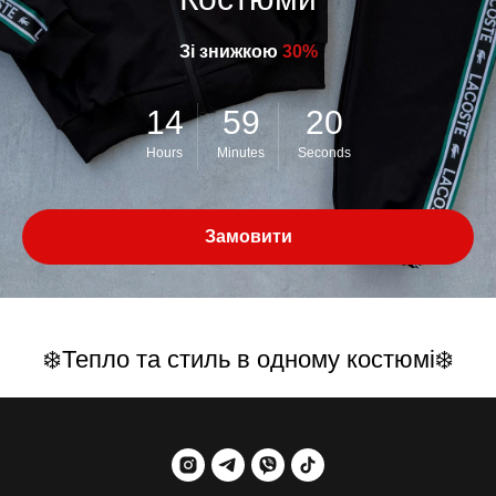
Зі знижкою
30%
14
59
20
Hours
Minutes
Seconds
Замовити
❄️Тепло та стиль в одному костюмі❄️