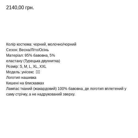
2140,00
грн.
Замовити
Колір костюма: чорний, молочно/чорний
Сезон: Весна/Літо/Осінь
Матеріал: 95% бавовна, 5%
еластану (Турецька двухнитка)
Розмір: S, M, L, XL, XXL
Модель: унісекс ☝🏻
Логотип нашивка
Кишені на блискавках
Лампас тканий (жакардовий) 100% бавовна, де логотип вплетений у
саму стрічку, а не надрукований зверху.