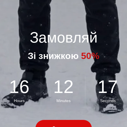
Замовляй
Зі знижкою
50%
16
12
16
Hours
Minutes
Seconds