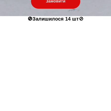
Замовити
🚫Залишилося 14 шт
🚫