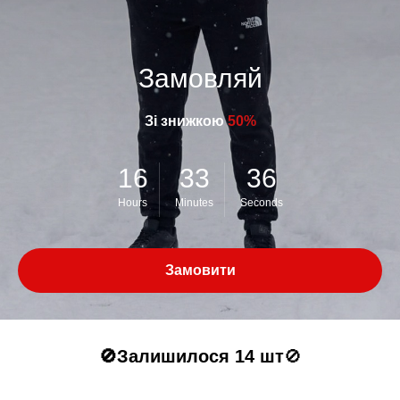
Замовляй
Зі знижкою
50%
16
33
36
Hours
Minutes
Seconds
Замовити
🚫Залишилося 14 шт
🚫