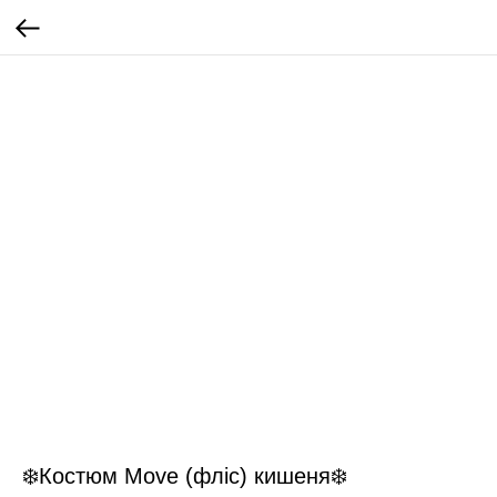
❄️Костюм Move (фліс) кишеня❄️