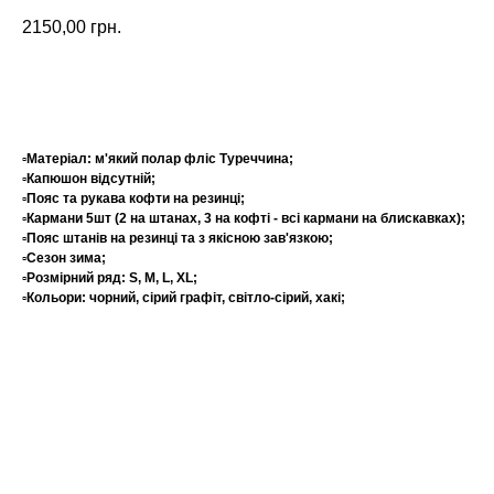
2150,00
грн.
Замовити
▫️Матеріал: м'який полар фліс Туреччина;
▫️Капюшон відсутній;
▫️Пояс та рукава кофти на резинці;
▫️Кармани 5шт (2 на штанах, 3 на кофті - всі кармани на блискавках);
▫️Пояс штанів на резинці та з якісною зав'язкою;
▫️Сезон зима;
▫️Розмірний ряд: S, M, L, XL;
▫️Кольори: чорний, сірий графіт, світло-сірий, хакі;