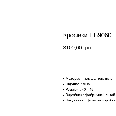
Кросівки НБ9060
3100,00
грн.
Замовити
▪ Матеріал : замша, текстиль
▪ Підошва : піна
▪ Розміри : 40 - 45
▪ Виробник : фабричний Китай
▪ Пакування : фірмова коробка