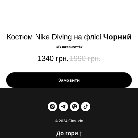
Костюм Nike Diving на флісі
Чорний
⭐️В наявності⭐️
1340
грн.
1990
грн.
Замовити
© 2024 Glav_clo
До гори