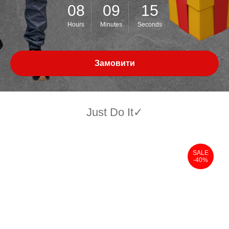
08
09
15
Hours
Minutes
Seconds
Замовити
Just Do It✓
SALE
-40%