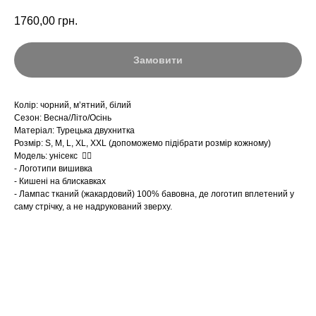
1760,00
грн.
Замовити
Колір: чорний, мʼятний, білий
Сезон: Весна/Літо/Осінь
Матеріал: Турецька двухнитка
Розмір: S, M, L, XL, XXL (допоможемо підібрати розмір кожному)
Модель: унісекс ☝🏻
- Логотипи вишивка
- Кишені на блискавках
- Лампас тканий (жакардовий) 100% бавовна, де логотип вплетений у
саму стрічку, а не надрукований зверху.