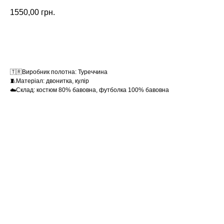
1550,00
грн.
Замовити
🇹🇷Виробник полотна: Туреччина
🧵Матеріал: двонитка, кулір
☁️Склад: костюм 80% бавовна, футболка 100% бавовна