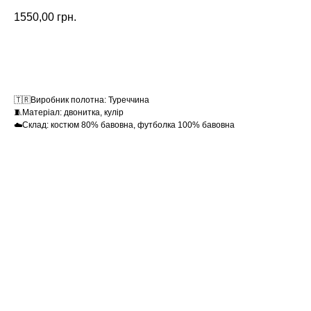
1550,00
грн.
Замовити
🇹🇷Виробник полотна: Туреччина
🧵Матеріал: двонитка, кулір
☁️Склад: костюм 80% бавовна, футболка 100% бавовна