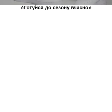
⭐️Готуйся до сезону вчасно⭐️