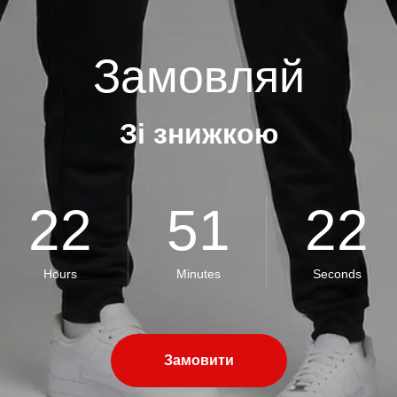
Замовляй
Зі знижкою
22
51
22
Hours
Minutes
Seconds
Замовити