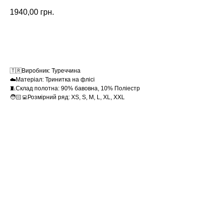
1940,00
грн.
Замовити
🇹🇷Виробник: Туреччина
☁️Матеріал: Тринитка на флісі
🧵Склад полотна: 90% бавовна, 10% Поліестр
🧑🏻‍💻Розмірний ряд: XS, S, M, L, XL, XXL