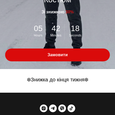
Зі знижкою
30%
05
42
18
Hours
Minutes
Seconds
Замовити
❄️Знижка до кінця тижня❄️