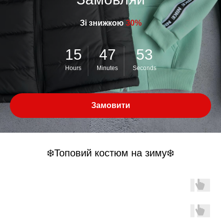
Зі знижкою
30%
15
47
53
Hours
Minutes
Seconds
Замовити
❄️Топовий костюм на зиму❄️