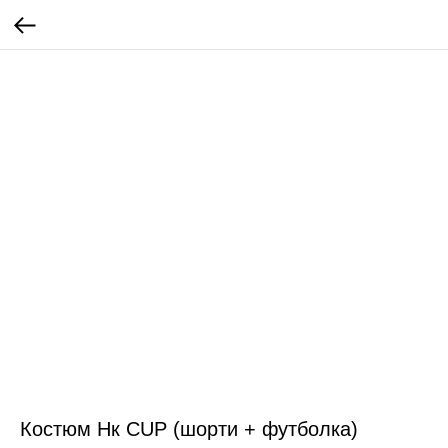
Костюм Нк CUP (шорти + футболка)