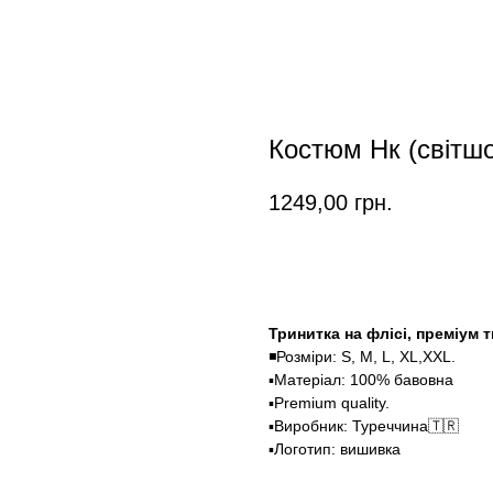
Костюм Нк (світшо
1249,00
грн.
Замовити
Тринитка на флісі, преміум 
◾️Розміри: S, M, L, XL,XXL.
▪️Матеріал: 100% бавовна
▪️Premium quality.
▪️Виробник: Туреччина🇹🇷
▪️Логотип: вишивка