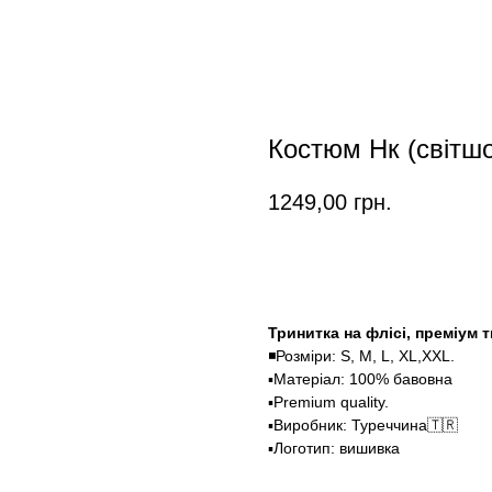
Костюм Нк (світшо
1249,00
грн.
Замовити
Тринитка на флісі, преміум 
◾️Розміри: S, M, L, XL,XXL.
▪️Матеріал: 100% бавовна
▪️Premium quality.
▪️Виробник: Туреччина🇹🇷
▪️Логотип: вишивка