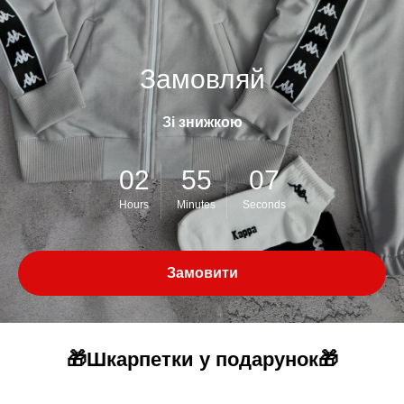
Замовляй
Зі знижкою
02
55
07
Hours
Minutes
Seconds
Замовити
🎁Шкарпетки у подарунок🎁