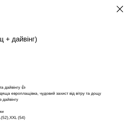
 + дайвінг)
а дайвінгу 👍
одяща европлащівка, чудовий захист від вітру та дощу
з дайвінгу
ми
L(52),XXL (54)