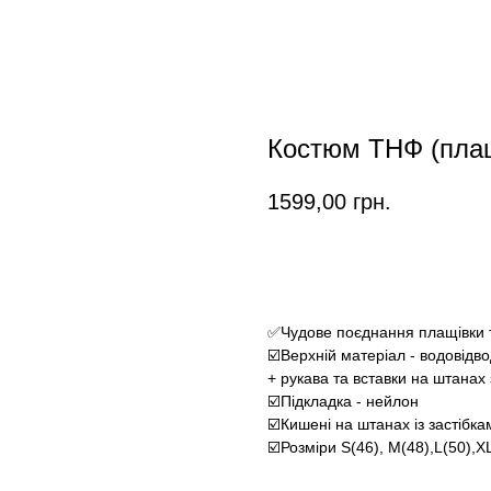
Костюм ТНФ (плащ
1599,00
грн.
Замовити
✅Чудове поєднання плащівки т
☑️Верхній матеріал - водовідв
+ рукава та вставки на штанах 
☑️Підкладка - нейлон
☑️Кишені на штанах із застібка
☑️Розміри S(46), M(48),L(50),X