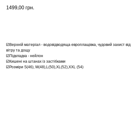
1499,00
грн.
Замовити
☑️Верхній матеріал - водовідводяща европлащівка, чудовий захист від
вітру та дощу
☑️Підкладка - нейлон
☑️Кишені на штанах із застібками
☑️Розміри S(46), M(48),L(50),XL(52),XXL (54)