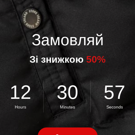
Замовляй
Зі знижкою
50%
12
30
56
Hours
Minutes
Seconds