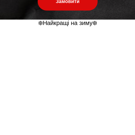
Замовити
❄️Найкращі на зиму❄️