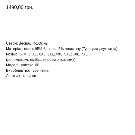
1490,00
грн.
Замовити
Сезон: Весна/Літо/Осінь
Матеріал: пеньє 95% бавовна 5% еластану (Турецька двухнитка)
Розмір: S, M, L, XL, XXL, 3XL, 4XL; 5XL; 6XL, 7XL
(допоможемо підібрати розмір кожному)
Модель: унісекс ☝🏻
Виробництво: Туреччина
Логотип: вишивка