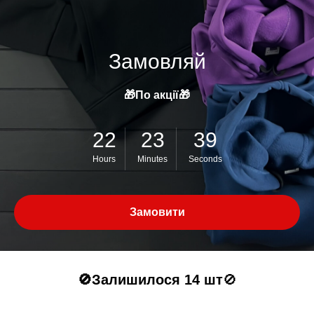
Замовляй
🎁По акції🎁
22
23
39
Hours
Minutes
Seconds
Замовити
🚫Залишилося 14 шт
🚫