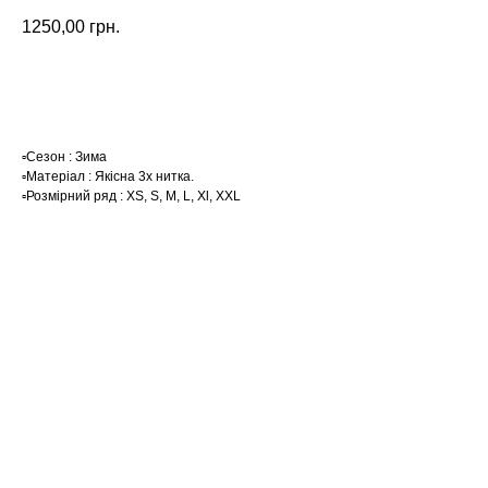
1250,00
грн.
Замовити
▫️Сезон : Зима
▫️Матеріал : Якісна 3х нитка.
▫️Розмірний ряд : XS, S, M, L, Xl, XXL