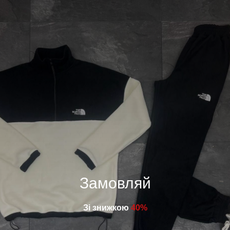
Замовляй
Зі знижкою
40%