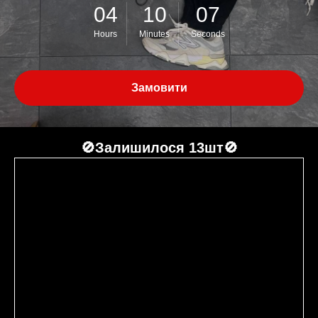
04
10
07
Hours
Minutes
Seconds
Замовити
🚫Залишилося 13шт🚫