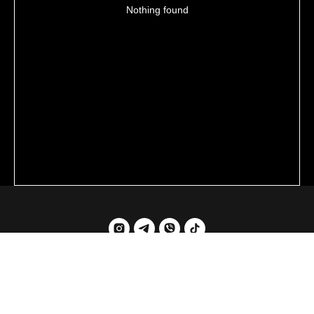
Nothing found
© 2024 Glav_clo
До гори