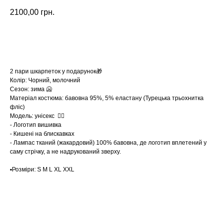
2100,00
грн.
Замовити
2 пари шкарпеток у подарунок🎁
Колір: Чорний, молочний
Сезон: зима 🥶
Матеріал костюма: бавовна 95%, 5% еластану (Турецька трьохнитка
фліс)
Модель: унісекс ☝🏻
- Логотип вишивка
- Кишені на блискавках
- Лампас тканий (жакардовий) 100% бавовна, де логотип вплетений у
саму стрічку, а не надрукований зверху.
▪️Розміри: S M L XL XXL