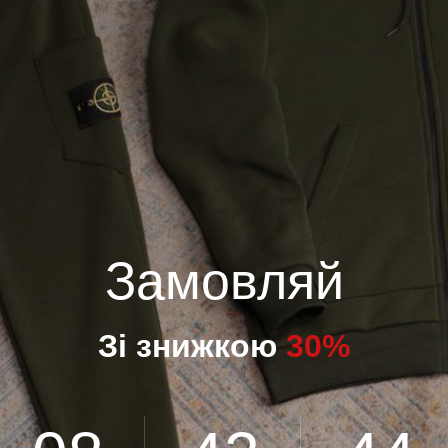
Замовляй
Зі знижкою
30%