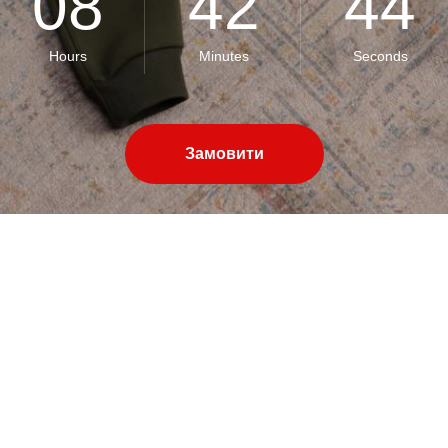
08
42
43
Hours
Minutes
Seconds
Замовити