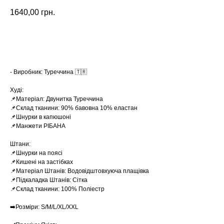
1640,00
грн.
Замовити
- Виробник: Туреччина 🇹🇷
Худі:
📌Матеріал: Двунитка Туреччина
📌Склад тканини: 90% бавовна 10% еластан
📌Шнурки в капюшоні
📌Манжети РІБАНА
Штани:
📌Шнурки на поясі
📌Кишені на застібках
📌Матеріал Штанів: Водовідштовхуюча плащівка
📌Підкаладка Штанів: Сітка
📌Склад тканини: 100% Поліестр
➡️Розміри: S/M/L/XL/XXL