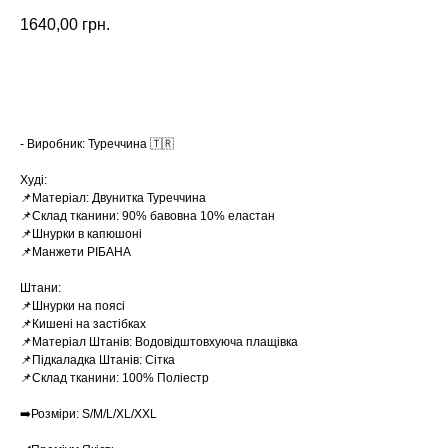
1640,00
грн.
Замовити
- Виробник: Туреччина 🇹🇷
Худі:
📌Матеріал: Двунитка Туреччина
📌Склад тканини: 90% бавовна 10% еластан
📌Шнурки в капюшоні
📌Манжети РІБАНА
Штани:
📌Шнурки на поясі
📌Кишені на застібках
📌Матеріал Штанів: Водовідштовхуюча плащівка
📌Підкаладка Штанів: Сітка
📌Склад тканини: 100% Поліестр
➡️Розміри: S/M/L/XL/XXL