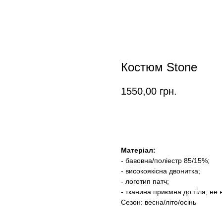
Костюм Stone
1550,00
грн.
Замовити
Матеріал:
- бавовна/поліестр 85/15%;
- високоякісна двонитка;
- логотип патч;
- тканина приємна до тіла, не
Сезон: весна/літо/осінь