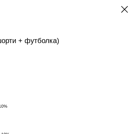
шорти + футболка)
 10%