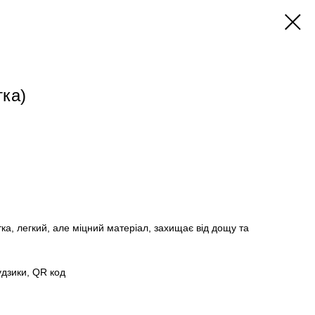
тка)
а, легкий, але міцний матеріал, захищає від дощу та
гудзики, QR код