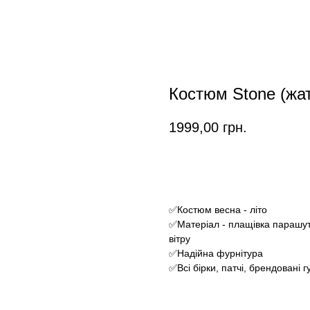
Костюм Stone (жа
1999,00
грн.
Замовити
✅Костюм весна - літо
✅Матеріал - плащівка парашутк
вітру
✅Надійна фурнітура
✅Всі бірки, патчі, брендовані 