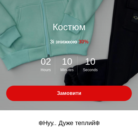
Костюм
Зі знижкою
30%
02
10
10
Hours
Minutes
Seconds
Замовити
❄️Нуу.. Дуже теплий❄️