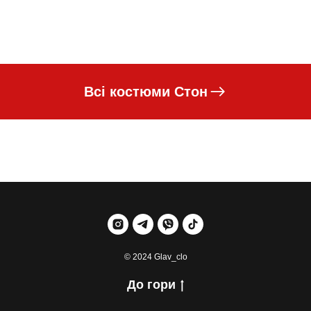
Всі костюми Стон
© 2024 Glav_clo
До гори